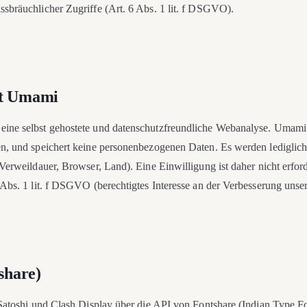
sbräuchlicher Zugriffe (Art. 6 Abs. 1 lit. f DSGVO).
it Umami
ine selbst gehostete und datenschutzfreundliche Webanalyse. Umami 
n, und speichert keine personenbezogenen Daten. Es werden lediglich 
Verweildauer, Browser, Land). Eine Einwilligung ist daher nicht erford
 Abs. 1 lit. f DSGVO (berechtigtes Interesse an der Verbesserung unse
share)
 Satoshi und Clash Display über die API von Fontshare (Indian Type 