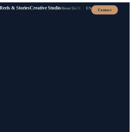
Reels & Stories
Creative Studio
About Us
DE
/
EN
Contact
hing.
s
ong-form films and
p.
→
ats.
→