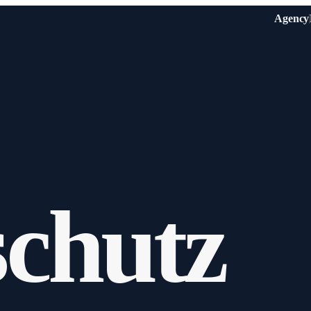
Agency
Employer Branding
Publishing
Films and series with focus on Employer Branding.
Little Lights Studio Publis
Brand Films
Short & Long Film
Strategic brand films, value first.
Development of short- & l
documentaries.
Workshop
Commercials
First step: our social media storytelling worksho
TVCs and Online Spots.
Content Production
Sustainability
Based on the core values and the developed form
CSR, DEI and sustainability communication.
chutz
Branded Entertainment
First Impression
Entertainment formats for brands.
The film to introduce your business.
→